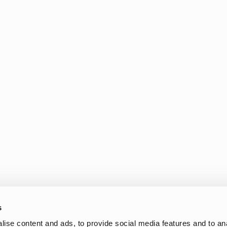
vejr
s
sko,
gummistøvler
og accessories til hverdagen, regnvejr og dage uden
ise content and ads, to provide social media features and to anal