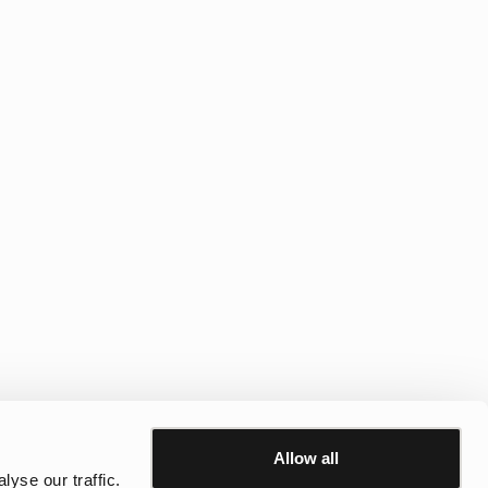
Allow all
dørs. Her finder du
vandtætte jakker
, klassiske regnstøvler,
yse our traffic.