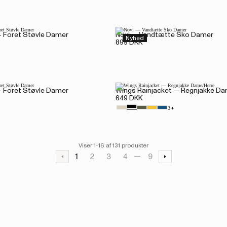
— Foret Støvle Damer
Novi — Vandtætte Sko Damer
Nyhed
899 DKK
— Foret Støvle Damer
Wings Rainjacket — Regnjakke D
649 DKK
3+
Viser 1-16 af 131 produkter
1
2
3
4
9