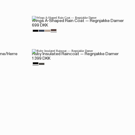
Wings A-Shaped Rain Coat — Regnjakke Damer
699 DKK
ame/Herre
Ruby Insulated Raincoat — Regnjakke Damer
1 399 DKK