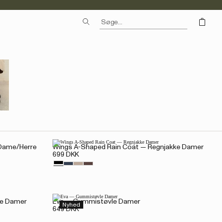
 Dame/Herre
Wings A-Shaped Rain Coat — Regnjakke Damer
699 DKK
le Damer
Eva — Gummistøvle Damer
Nyhed
649 DKK