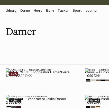
Udsalg
Dame
Herre
Børn
Tasker
Sport
Journal
Damer
COURT '79 FS — Joggeskor Dame/Herre
Blasia — Gumm
30%
629 DKK
899 DKK
1 099 DKK
Dawn Coat — Vandtætte Jakke Damer
Halla — Gummi
Nyhed
Nyhed
2 599 DKK
1 099 DKK