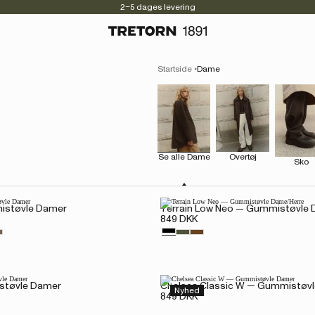
2–5 dages levering
Startside
Dame
Se alle Dame
Overtøj
Sko
istøvle Damer
Terrain Low Neo — Gummistøvle
849 DKK
støvle Damer
Chelsea Classic W — Gummistøv
Nyhed
849 DKK