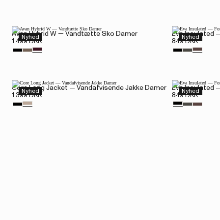
Avan Hybrid W — Vandtætte Sko Damer
Eva Insulated 
Nyhed
Nyhed
1 499 DKK
849 DKK
Core Long Jacket — Vandafvisende Jakke Damer
Eva Insulated 
Nyhed
Nyhed
1 399 DKK
849 DKK