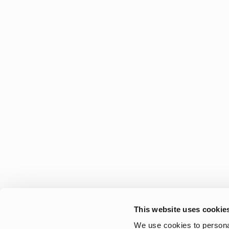
Dametøj,
Dametøj, sko og accessories til hverdag og 
This website uses cookie
sko og
Oplev Tretorns sortiment til kvinder med tøj, 
We use cookies to personal