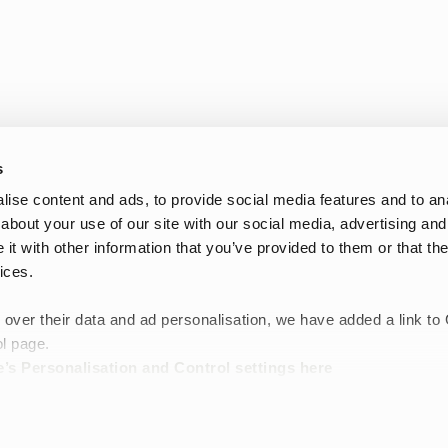
s
ise content and ads, to provide social media features and to anal
about your use of our site with our social media, advertising and
t with other information that you’ve provided to them or that the
ices.
melige tasker til arbejde, træning og hverdag
u vil have god plads og nem adgang til det, du har med. Her finder du t
 over their data and ad personalisation, we have added a link to
ser.
l page.
 tote bag ofte fungerer godt til computer, ekstra tøj, træningstøj el
’s Personalisation and Control settings
here