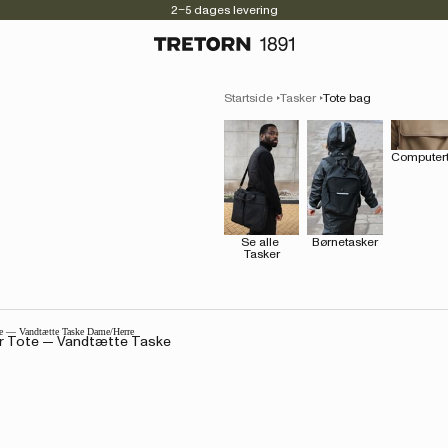
2–5 dages levering
Startside
Tasker
Tote bag
Computert
Se alle 
Børnetasker
Tasker
r Tote — Vandtætte Taske