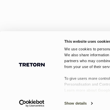
This website uses cookie
We use cookies to personal
We also share information 
partners who may combine i
from your use of their serv
Rummelige,
Tote bags fra Tretorn – rum
vandtætte totes til
En tote bag passer godt, når d
To give users more control
weekendplaner og kortere rej
hverdagens behov
Personalisation and Contro
Den rummelige form gør, at en
Learn more about Google
Show details