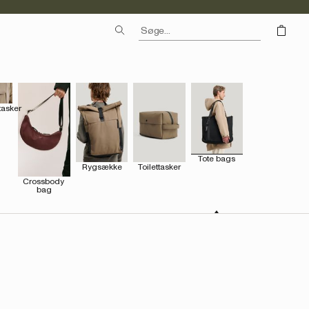
asker
Tote bags
Rygsække
Toilettasker
Crossbody 
bag