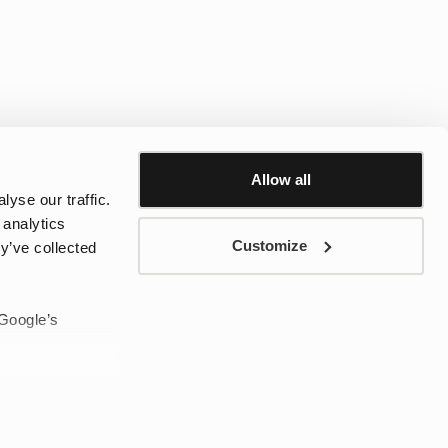
Allow all
yse our traffic.
 analytics
Customize
y’ve collected
ote bags fra Tretorn til arbejde, pendling, træning, shopping,
 Google’s
ler hverdagsindkøb.