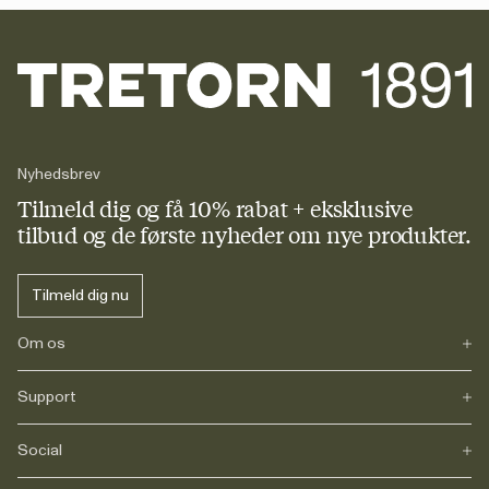
Nyhedsbrev
Tilmeld dig og få 10% rabat + eksklusive
tilbud og de første nyheder om nye produkter.
Tilmeld dig nu
Om os
Support
Vores historie
Journals
Karriere
Social
FAQs
Levering