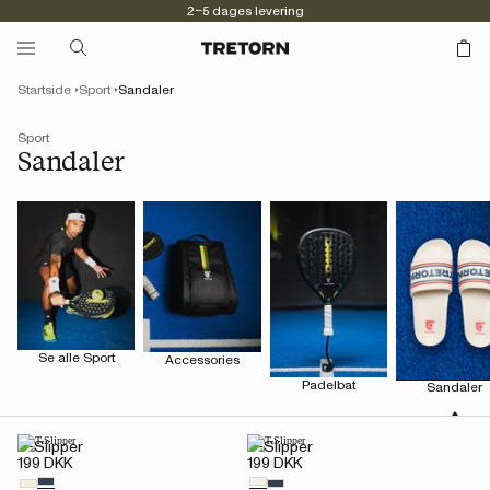
2–5 dages levering
Startside
Sport
Sandaler
Sport
Sandaler
Se alle Sport
Accessories
Padelbat
Sandaler
T-Slipper
T-Slipper
199 DKK
199 DKK