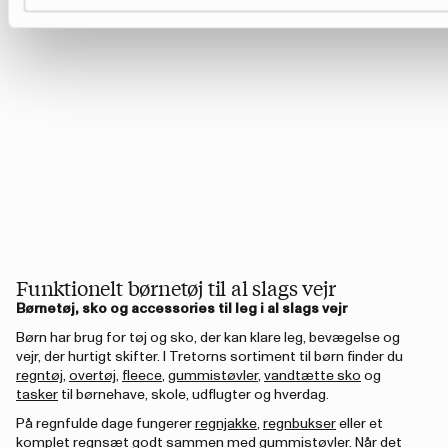
Funktionelt børnetøj til al slags vejr
Børnetøj, sko og accessories til leg i al slags vejr
Børn har brug for tøj og sko, der kan klare leg, bevægelse og
vejr, der hurtigt skifter. I Tretorns sortiment til børn finder du
regntøj
,
overtøj
,
fleece
,
gummistøvler
,
vandtætte sko
og
tasker
til børnehave, skole, udflugter og hverdag.
På regnfulde dage fungerer
regnjakke
,
regnbukser
eller et
komplet
regnsæt
godt sammen med gummistøvler. Når det