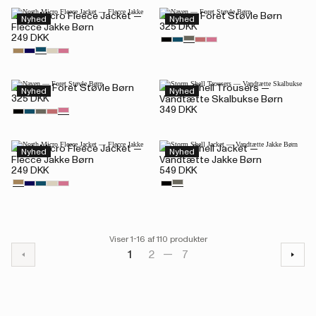
North Micro Fleece Jacket —
Naven — Foret Støvle Børn
Nyhed
Nyhed
325 DKK
Flecce Jakke Børn
249 DKK
Naven — Foret Støvle Børn
Storm Shell Trousers —
Nyhed
Nyhed
325 DKK
Vandtætte Skalbukse Børn
349 DKK
North Micro Fleece Jacket —
Storm Shell Jacket —
Nyhed
Nyhed
Flecce Jakke Børn
Vandtætte Jakke Børn
249 DKK
549 DKK
Viser 1-16 af 110 produkter
1
2
7