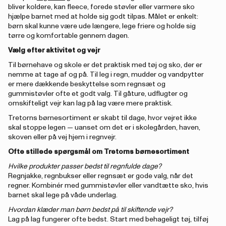
bliver koldere, kan fleece, forede støvler eller varmere sko
hjælpe barnet med at holde sig godt tilpas. Målet er enkelt:
børn skal kunne være ude længere, lege friere og holde sig
tørre og komfortable gennem dagen.
Vælg efter aktivitet og vejr
Til børnehave og skole er det praktisk med tøj og sko, der er
nemme at tage af og på. Til leg i regn, mudder og vandpytter
er mere dækkende beskyttelse som regnsæt og
gummistøvler ofte et godt valg. Til gåture, udflugter og
omskifteligt vejr kan lag på lag være mere praktisk.
Tretorns børnesortiment er skabt til dage, hvor vejret ikke
skal stoppe legen — uanset om det er i skolegården, haven,
skoven eller på vej hjem i regnvejr.
Ofte stillede spørgsmål om Tretorns børnesortiment
Hvilke produkter passer bedst til regnfulde dage?
Regnjakke, regnbukser eller regnsæt er gode valg, når det
regner. Kombinér med gummistøvler eller vandtætte sko, hvis
barnet skal lege på våde underlag.
Hvordan klæder man børn bedst på til skiftende vejr?
Lag på lag fungerer ofte bedst. Start med behageligt tøj, tilføj