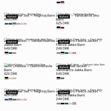
Rainshower Set — Regntøj Børn
Tero Mid — Vandtætte Sko
Nyhed
Nyhed
425 DKK
Børn
525 DKK
1+
Drizzle Jacket — Vandafvisende
North Micro Fleece Jacket —
Nyhed
Nyhed
Jakke Børn
Flecce Jakke Børn
549 DKK
249 DKK
Aktiv Chelsea — Gummistøvle
Storm Shell Jacket —
Nyhed
Børn
Vandtætte Jakke Børn
425 DKK
549 DKK
Rainshower Set — Regntøj Børn
North Micro Fleece Jacket —
Nyhed
Nyhed
425 DKK
Flecce Jakke Børn
249 DKK
1+