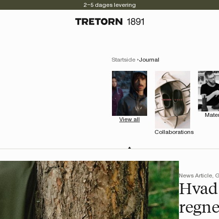
2–5 dages levering
Startside
Journal
Mater
View all
Collaborations
News Article, 
Hvad 
regn