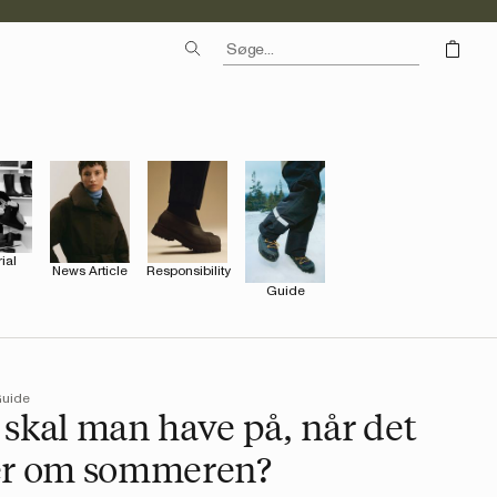
ial
Responsibility
News Article
Guide
Guide
skal man have på, når det
er om sommeren?