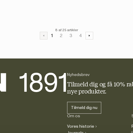
8 af 25 artikler
1
2
3
4
Nyhedsbrev
Tilmeld dig og få 10% ra
nye produkter.
Tilmeld dig nu
Om os
Vores historie