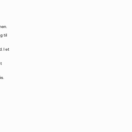
men.
 til
 I et
æt
is.