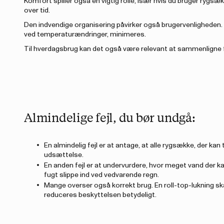
Komfort spiller også en vigtig rolle, især hvis du bruger ryg
over tid.
Den indvendige organisering påvirker også brugervenligheden. 
ved temperaturændringer, minimeres.
Til hverdagsbrug kan det også være relevant at sammenligne f
Almindelige fejl, du bør undgå:
En almindelig fejl er at antage, at alle rygsække, der kan
udsættelse.
En anden fejl er at undervurdere, hvor meget vand der k
fugt slippe ind ved vedvarende regn.
Mange overser også korrekt brug. En roll-top-lukning skal 
reduceres beskyttelsen betydeligt.