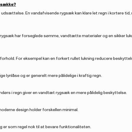
gsække?
 udsættelse. En vandafvisende rygsæk kan klare let regn i kortere tid
tæt rygsæk har forseglede sømme, vandtætte materialer og en sikker lu
 forhold. For eksempel kan en forkert rullet lukning reducere beskyttel
ge lynlåse og er generelt mere pålidelige i kraftig regn.
endørs i regn giver en vandtæt rygsæk en mere pålidelig beskyttelse.
moderne design holder forskellen minimal.
er som regel nok til at bevare funktionaliteten.