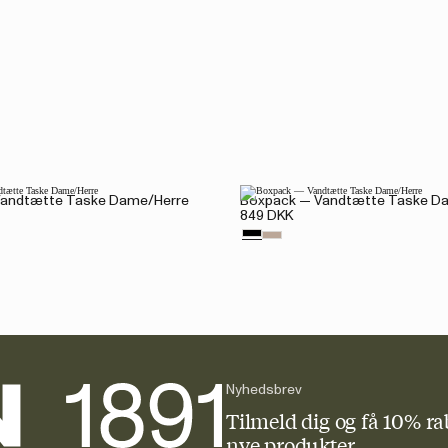
andtætte Taske Dame/Herre
Boxpack — Vandtætte Taske D
849 DKK
Nyhedsbrev
Tilmeld dig og få 10% ra
nye produkter.