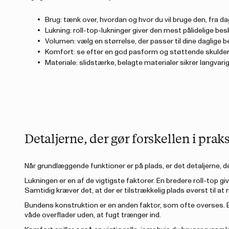
Brug: tænk over, hvordan og hvor du vil bruge den, fra d
Lukning: roll-top-lukninger giver den mest pålidelige bes
Volumen: vælg en størrelse, der passer til dine daglige
Komfort: se efter en god pasform og støttende skulder
Materiale: slidstærke, belagte materialer sikrer langva
Detaljerne, der gør forskellen i praks
Når grundlæggende funktioner er på plads, er det detaljerne, d
Lukningen er en af de vigtigste faktorer. En bredere roll-top gi
Samtidig kræver det, at der er tilstrækkelig plads øverst til at r
Bundens konstruktion er en anden faktor, som ofte overses. E
våde overflader uden, at fugt trænger ind.