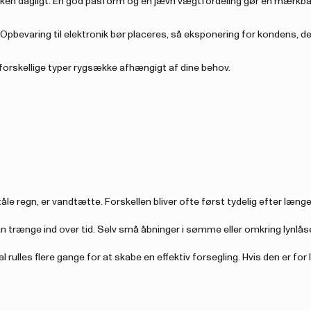
sækken dagligt. En god pasform og en jævn vægtfordeling gør en mærkba
Opbevaring til elektronik bør placeres, så eksponering for kondens, d
orskellige typer rygsække afhængigt af dine behov.
 tåle regn, er vandtætte. Forskellen bliver ofte først tydelig efter længe
an trænge ind over tid. Selv små åbninger i sømme eller omkring lynlås
rulles flere gange for at skabe en effektiv forsegling. Hvis den er for 