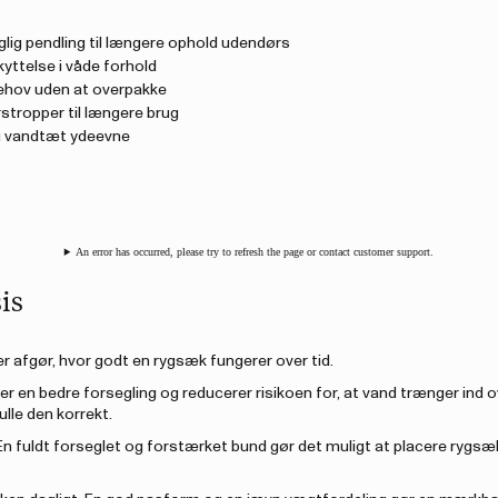
aglig pendling til længere ophold udendørs
kyttelse i våde forhold
 behov uden at overpakke
stropper til længere brug
rig vandtæt ydeevne
An error has occurred, please try to refresh the page or contact customer support.
is
er afgør, hvor godt en rygsæk fungerer over tid.
ver en bedre forsegling og reducerer risikoen for, at vand trænger ind 
ulle den korrekt.
n fuldt forseglet og forstærket bund gør det muligt at placere rygs