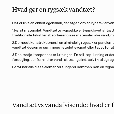
Hvad gør en rygsæk vandtæt?
Det er ikke én enkelt egenskab, der afgør, om en rygsæk er v
1.Først materialet. Vandtætte rygsække er typisk lavet af tæt
traditionelle tekstiler absorberer disse materialer ikke vand, 
2.Dernæst konstruktionen. I en almindelig rygsæk er panelerne
vandtæt design er sømmene i stedet svejset eller tapet for at
3.Den tredje komponent er lukningen. En roll-top-lukning er de
forsegling, der forhindrer vand i at trænge ind, selv i kraftig r
Først når alle disse elementer fungerer sammen, kan en rygsæk
Vandtæt vs vandafvisende: hvad er f