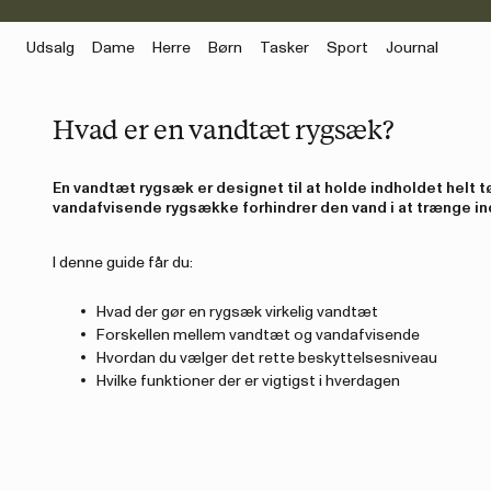
Udsalg
Dame
Herre
Børn
Tasker
Sport
Journal
Hvad er en vandtæt rygsæk?
En vandtæt rygsæk er designet til at holde indholdet helt t
vandafvisende rygsække forhindrer den vand i at trænge i
I denne guide får du:
Hvad der gør en rygsæk virkelig vandtæt
Forskellen mellem vandtæt og vandafvisende
Hvordan du vælger det rette beskyttelsesniveau
Hvilke funktioner der er vigtigst i hverdagen