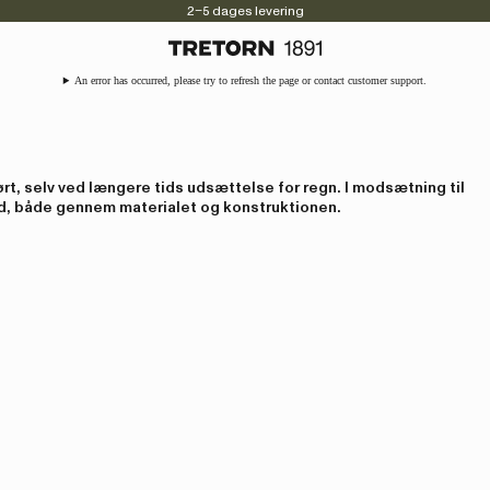
2–5 dages levering
An error has occurred, please try to refresh the page or contact customer support.
ørt, selv ved længere tids udsættelse for regn. I modsætning til
nd, både gennem materialet og konstruktionen.