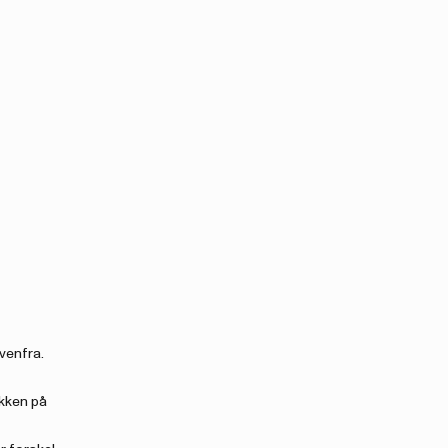
ovenfra.
ækken på