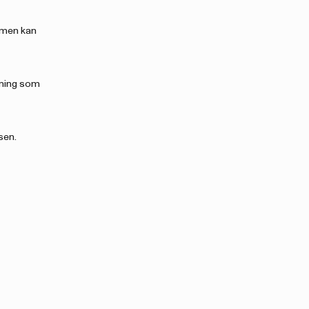
, men kan
kning som
sen.