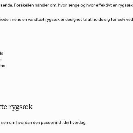
visende. Forskellen handler om, hvor længe og hvor effektivt en rygsæk
iode, mens en vandtæt rygsæk er designet til at holde sig tør selv ve
ld
er
gns
tte rygsæk
men om hvordan den passer ind i din hverdag.