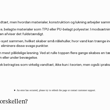
andtæt, men hvordan materialer, konstruktion og lukning arbejder sam
te, belagte materialer som TPU eller PU-belagt polyester. I modsætning
men afviser det fuldstændigt.
 syet sammen, hvilket skaber små nålehuller, hvor vand kan trænge ind.
 eliminere disse svage punkter.
n mest pålidelige løsning. Ved at rulle toppen flere gange skabes en t
egn eller under bevægelse.
 betragtes som virkelig vandtæt, ikke kun i teorien, men også i praks
An error has occurred, please try to refresh the page or contact customer support.
orskellen?