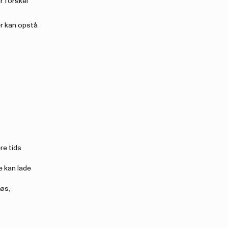
r forskel
er kan opstå
re tids
e kan lade
løs,