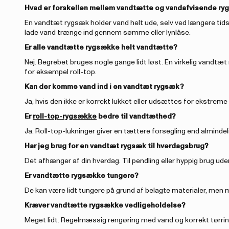
Hvad er forskellen mellem vandtætte og vandafvisende
ry
En vandtæt rygsæk holder vand helt ude, selv ved længere tids
lade vand trænge ind gennem sømme eller lynlåse.
Er alle vandtætte rygsække helt vandtætte?
Nej. Begrebet bruges nogle gange lidt løst. En virkelig vand
for eksempel roll-top.
Kan der komme vand ind i en vandtæt rygsæk?
Ja, hvis den ikke er korrekt lukket eller udsættes for ekstreme
Er
roll-top-rygsække
bedre til vandtæthed?
Ja. Roll-top-lukninger giver en tættere forsegling end almindeli
Har jeg brug for en vandtæt rygsæk til hverdagsbrug?
Det afhænger af din hverdag. Til pendling eller hyppig brug ud
Er vandtætte rygsække tungere?
De kan være lidt tungere på grund af belagte materialer, men 
Kræver vandtætte rygsække vedligeholdelse?
Meget lidt. Regelmæssig rengøring med vand og korrekt tørring 