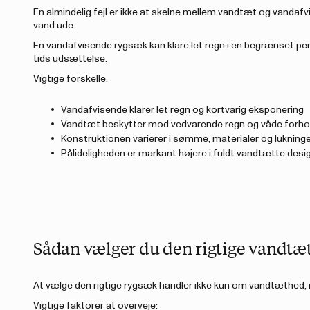
En almindelig fejl er ikke at skelne mellem vandtæt og vandaf
vand ude.
En vandafvisende rygsæk kan klare let regn i en begrænset per
tids udsættelse.
Vigtige forskelle:
Vandafvisende klarer let regn og kortvarig eksponering
Vandtæt beskytter mod vedvarende regn og våde forho
Konstruktionen varierer i sømme, materialer og lukning
Pålideligheden er markant højere i fuldt vandtætte desi
Sådan vælger du den rigtige vandtæ
At vælge den rigtige rygsæk handler ikke kun om vandtæthed, 
Vigtige faktorer at overveje: