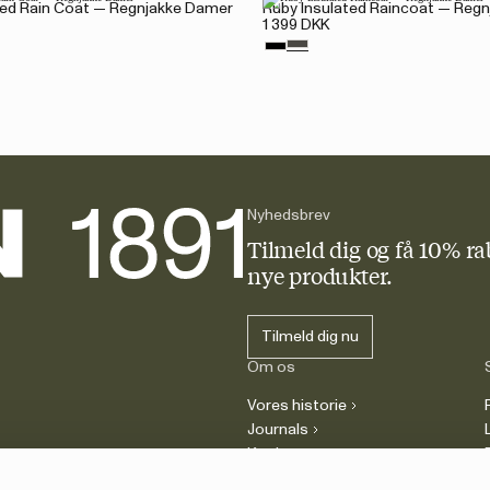
ed Rain Coat — Regnjakke Damer
Ruby Insulated Raincoat — Reg
1 399 DKK
Nyhedsbrev
Tilmeld dig og få 10% ra
nye produkter.
Tilmeld dig nu
Om os
Vores historie
Journals
Karriere