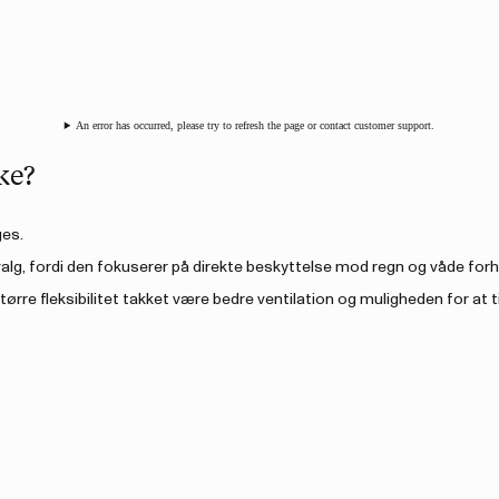
An error has occurred, please try to refresh the page or contact customer support.
ke?
ges.
valg, fordi den fokuserer på direkte beskyttelse mod regn og våde forh
større fleksibilitet takket være bedre ventilation og muligheden for at 