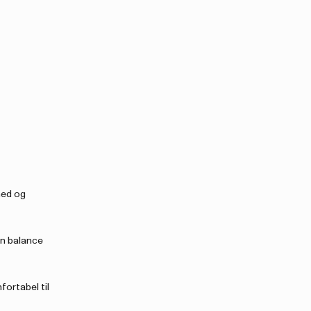
hed og
en balance
fortabel til