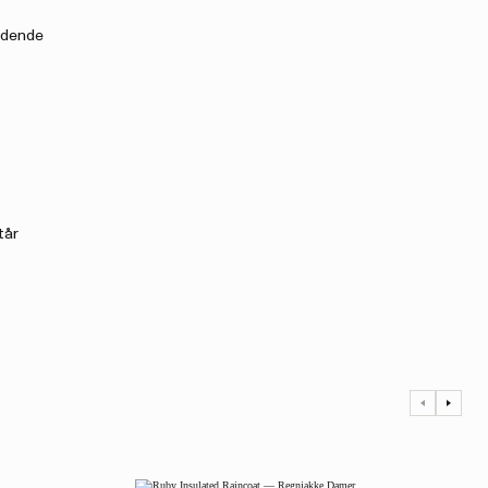
kydende
tår