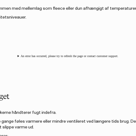
 sammen med mellemlag som fleece eller dun afhængigt af temperature
itetsniveauer.
An error has occurred, please try to refresh the page or contact customer support.
get
kkerne håndterer fugt indefra.
 gange føles varmere eller mindre ventileret ved længere tids brug. De
t slippe varme ud.