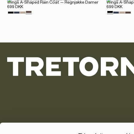
Wings A-Shaped Rain Coat — Regnjakke Damer
Wings A-Shap
699 DKK
699 DKK