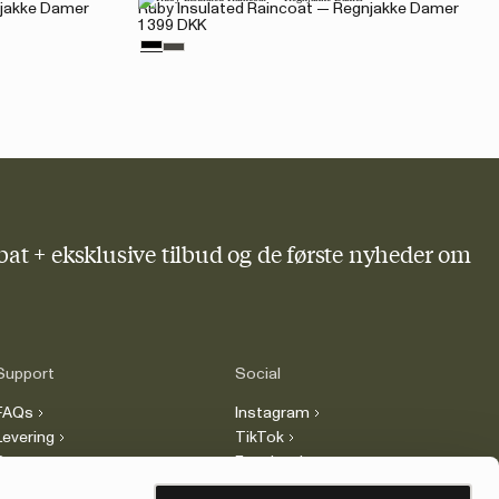
njakke Damer
Ruby Insulated Raincoat — Regnjakke Damer
1 399 DKK
bat + eksklusive tilbud og de første nyheder om
Support
Social
FAQs
Instagram
Levering
TikTok
Retur
Facebook
Reklamation
LinkedIn