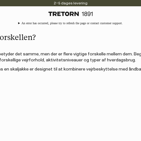
2–5 dages levering
An error has occurred, please try to refresh the page or contact customer support.
forskellen?
tyder det samme, men der er flere vigtige forskelle mellem dem. Be
l forskellige vejrforhold, aktivitetsniveauer og typer af hverdagsbrug.
 mens en skaljakke er designet til at kombinere vejrbeskyttelse med åndb