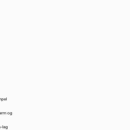
mpel
varm og
-lag