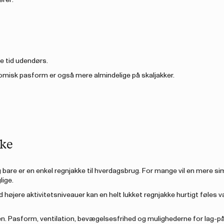
rer:
e tid udendørs.
nomisk pasform er også mere almindelige på skaljakker.
kke
ig bare er en enkel regnjakke til hverdagsbrug. For mange vil en mere si
lige.
 højere aktivitetsniveauer kan en helt lukket regnjakke hurtigt føles 
. Pasform, ventilation, bevægelsesfrihed og mulighederne for lag-på