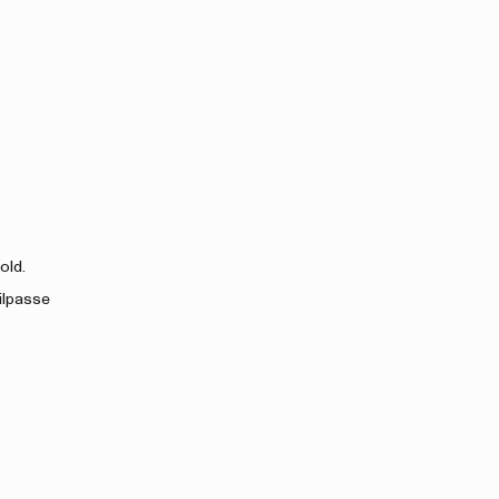
old.
tilpasse