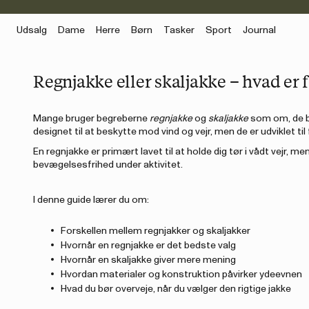
Udsalg
Dame
Herre
Børn
Tasker
Sport
Journal
Regnjakke eller skaljakke – hvad er 
Mange bruger begreberne
regnjakke
og
skaljakke
som om, de be
designet til at beskytte mod vind og vejr, men de er udviklet ti
En regnjakke er primært lavet til at holde dig tør i vådt vejr,
bevægelsesfrihed under aktivitet.
I denne guide lærer du om:
Forskellen mellem regnjakker og skaljakker
Hvornår en regnjakke er det bedste valg
Hvornår en skaljakke giver mere mening
Hvordan materialer og konstruktion påvirker ydeevnen
Hvad du bør overveje, når du vælger den rigtige jakke