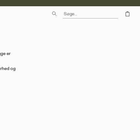
gge er
arhed og