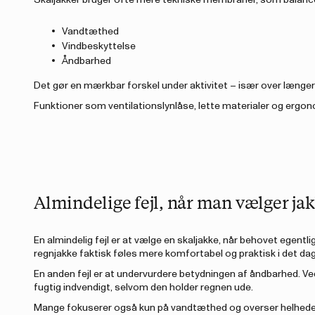
Skaljakker bruger ofte mere tekniske membraner, som balance
Vandtæthed
Vindbeskyttelse
Åndbarhed
Det gør en mærkbar forskel under aktivitet – især over længer
Funktioner som ventilationslynlåse, lette materialer og ergo
Almindelige fejl, når man vælger ja
En almindelig fejl er at vælge en skaljakke, når behovet egentl
regnjakke faktisk føles mere komfortabel og praktisk i det dag
En anden fejl er at undervurdere betydningen af åndbarhed. Ved
fugtig indvendigt, selvom den holder regnen ude.
Mange fokuserer også kun på vandtæthed og overser helheden