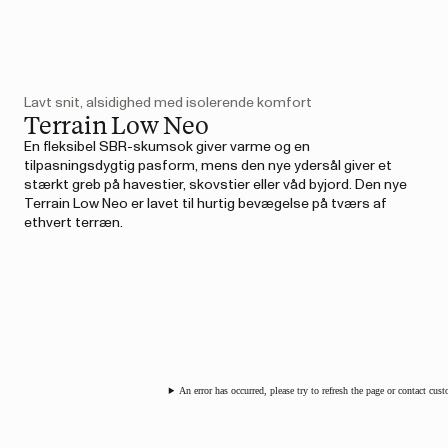
Lavt snit, alsidighed med isolerende komfort
Terrain Low Neo
En fleksibel SBR-skumsok giver varme og en
tilpasningsdygtig pasform, mens den nye ydersål giver et
stærkt greb på havestier, skovstier eller våd byjord. Den nye
Terrain Low Neo er lavet til hurtig bevægelse på tværs af
ethvert terræn.
An error has occurred, please try to refresh the page or contact cus