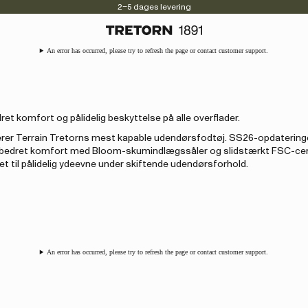
2–5 dages levering
An error has occurred, please try to refresh the page or contact customer support.
et komfort og pålidelig beskyttelse på alle overflader.
rer Terrain Tretorns mest kapable udendørsfodtøj. SS26-opdaterin
forbedret komfort med Bloom-skumindlægssåler og slidstærkt FSC-cert
 til pålidelig ydeevne under skiftende udendørsforhold.
An error has occurred, please try to refresh the page or contact customer support.