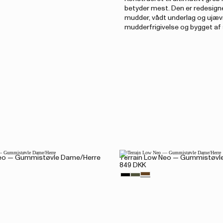
betyder mest. Den er redesign
mudder, vådt underlag og ujævn
mudderfrigivelse og bygget af
Neo — Gummistøvle Dame/Herre
Terrain Low Neo — Gummistøvl
849 DKK