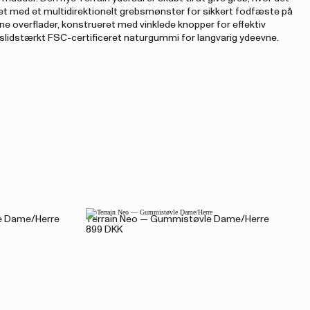
et med et multidirektionelt grebsmønster for sikkert fodfæste på
e overflader, konstrueret med vinklede knopper for effektiv
 slidstærkt FSC-certificeret naturgummi for langvarig ydeevne.
e Dame/Herre
Terrain Neo — Gummistøvle Dame/Herre
899 DKK