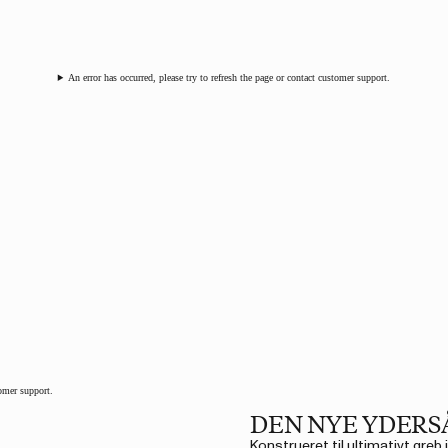
An error has occurred, please try to refresh the page or contact customer support.
tomer support.
DEN NYE YDERS
Konstrueret til ultimativt greb 