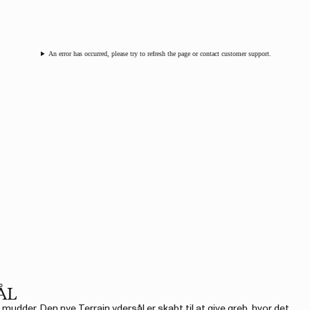
An error has occurred, please try to refresh the page or contact customer support.
ÅL
i mudder. Den nye Terrain ydersål er skabt til at give greb, hvor det