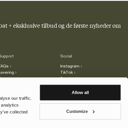
bat + eksklusive tilbud og de første nyheder om
Support
Social
FAQs
Instagram
Levering
TikTok
Retur
Facebook
Reklamation
LinkedIn
Juridisk information
Allow all
Kontakt
yse our traffic.
 analytics
Customize
y’ve collected