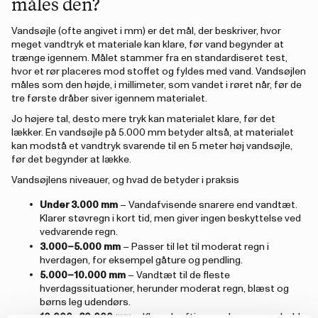
måles den?
Vandsøjle (ofte angivet i mm) er det mål, der beskriver, hvor
meget vandtryk et materiale kan klare, før vand begynder at
trænge igennem. Målet stammer fra en standardiseret test,
hvor et rør placeres mod stoffet og fyldes med vand. Vandsøjlen
måles som den højde, i millimeter, som vandet i røret når, før de
tre første dråber siver igennem materialet.
Jo højere tal, desto mere tryk kan materialet klare, før det
lækker. En vandsøjle på 5.000 mm betyder altså, at materialet
kan modstå et vandtryk svarende til en 5 meter høj vandsøjle,
før det begynder at lække.
Vandsøjlens niveauer, og hvad de betyder i praksis
Under 3.000 mm
– Vandafvisende snarere end vandtæt.
Klarer støvregn i kort tid, men giver ingen beskyttelse ved
vedvarende regn.
3.000–5.000 mm
– Passer til let til moderat regn i
hverdagen, for eksempel gåture og pendling.
5.000–10.000 mm
– Vandtæt til de fleste
hverdagssituationer, herunder moderat regn, blæst og
børns leg udendørs.
10.000–20.000 mm
– Klarer kraftig regn, længere ophold