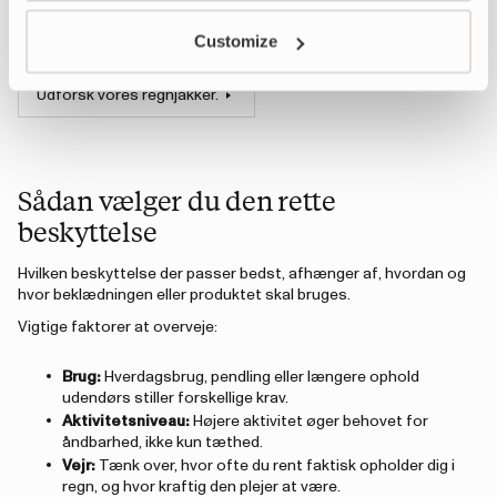
brug for, hvilket ofte betyder et stivere, tungere og dyrere
Customize
materiale end nødvendigt til hverdagsbrug.
Udforsk vores regnjakker.
Sådan vælger du den rette
beskyttelse
Hvilken beskyttelse der passer bedst, afhænger af, hvordan og
hvor beklædningen eller produktet skal bruges.
Vigtige faktorer at overveje:
Brug:
Hverdagsbrug, pendling eller længere ophold
udendørs stiller forskellige krav.
Aktivitetsniveau:
Højere aktivitet øger behovet for
åndbarhed, ikke kun tæthed.
Vejr:
Tænk over, hvor ofte du rent faktisk opholder dig i
regn, og hvor kraftig den plejer at være.