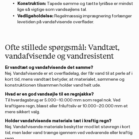
Konstruktion:
Tapede sømme og tætte lynlåse er mindst
lige så vigtige som vandsøjlens tal.
Vedligeholdelse:
Regelmæssig imprægnering forlænger
levetiden på vandafvisende overflader.
Ofte stillede spørgsmål: Vandtæt,
vandafvisende og vandresistent
Er vandtæt og vandafvisende det samme?
Nej. Vandafvisende er et overfladelag, der får vand til at perle af i
kort tid, mens vandtæt betyder, at materialet, sømmene og
konstruktionen tilsammen holder vand helt ude.
Hvad er en god vandsøjle til en regnjakke?
Til hverdagsbrug er 5.000–10.000 mm som regel nok. Ved
kraftigere regn, blæst eller friluftsliv er 10.000–20.000 mm et
mere sikkert valg.
Holder vandafvisende materiale tæt i kraftig regn?
Nej. Vandafvisende materiale beskytter mod let støvregn i kort
tid, men lader vand trænge igennem ved vedvarende eller kraftig
regn.