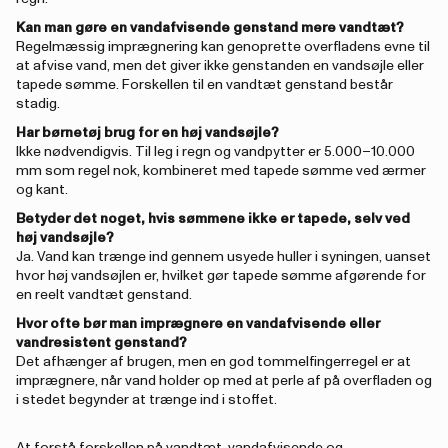
Kan man gøre en vandafvisende genstand mere vandtæt?
Regelmæssig imprægnering kan genoprette overfladens evne til
at afvise vand, men det giver ikke genstanden en vandsøjle eller
tapede sømme. Forskellen til en vandtæt genstand består
stadig.
Har børnetøj brug for en høj vandsøjle?
Ikke nødvendigvis. Til leg i regn og vandpytter er 5.000–10.000
mm som regel nok, kombineret med tapede sømme ved ærmer
og kant.
Betyder det noget, hvis sømmene ikke er tapede, selv ved
høj vandsøjle?
Ja. Vand kan trænge ind gennem usyede huller i syningen, uanset
hvor høj vandsøjlen er, hvilket gør tapede sømme afgørende for
en reelt vandtæt genstand.
Hvor ofte bør man imprægnere en vandafvisende eller
vandresistent genstand?
Det afhænger af brugen, men en god tommelfingerregel er at
imprægnere, når vand holder op med at perle af på overfladen og
i stedet begynder at trænge ind i stoffet.