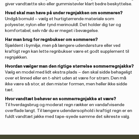
giver vandtætte sko eller gummistøvler klart bedre beskyttelse.
Hvad skal man have på under regnjakken om sommeren?
Undgå bomuld – vælg et hurtigtørrende materiale som
polyester, nylon eller tynd merinouldl. Det holder dig tør og
komfortabel, selv når du er meget i bevægelse.
Har man brug for regnbukser om sommeren?
Sjældent i bymiljø, men på længere udendørsture eller ved
kraftigt regn kan lette regnbukser være et godt supplement til
regnjakken.
Hvordan vælger man den rigtige størrelse sommerregnjakke?
Vælg en model med lidt ekstra plads – den skal sidde behageligt
over et linned eller en t-shirt uden at være for stram. Den må
ikke være så stor, at den mister formen, men heller ikke sidde
tæt.
Hvor vandtæt behøver en sommerregnjakke at være?
Til hverdagsbrug og moderat regn rækker en vandafvisende
overflade langt. Til længere udendørsophold i kraftigt regn er en
fuldt vandtæt jakke med tape-syede sømme det sikreste valg.