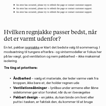
An error has occurred, please try to refresh the page or contact customer support.
An error has occurred, please try to refresh the page or contact customer support.
An error has occurred, please try to refresh the page or contact customer support.
Hvilken regnjakke passer bedst, når
det er varmt udenfor?
En let, pakbar
regnjakke
er klart det bedste valg til sommerrug. I
modsætning til tungere efterårs- og vintermodeller er fokus her
på lav vægt, god ventilation og nem pakbarhed – ikke maksimal
isolering.
Tre ting at prioritere:
Åndbarhed
– vælg et materiale, der leder varme væk fra
kroppen, ikke bare et, der holder regnen ude
Ventilationsåbninger
– lynlåse under armene eller åbne
sidelommer gør stor forskel, når du er i bevægelse
Pakbart design
– en jakke, du kan binde om livet eller
putte i tasken, er faktisk den, du kommer til at bruge