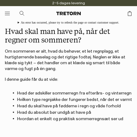
2–5 dages levering
An error has occurred, please try to refresh the page or contact customer support.
Hvad skal man have på, når det
regner om sommeren?
Om sommeren er alt, hvad du behøver, et let regnplagg, et
hurtigtørrende baselag og det rigtige fodtøj. Nøglen er ikke at
klæde sig tykt – det handler om at klæde sig smart til både
varme og fugt på én gang.
I denne guide får du at vide:
Hvad der adskiller sommerregn fra efterårs- og vinterregn
Hvilken type regnjakke der fungerer bedst, når det er varmt
Hvad du skal have på fødderne i regn og våde forhold
Hvad du absolut bør undgå at have på
Hvordan et enkelt og praktisk sommerregnsæt ser ud