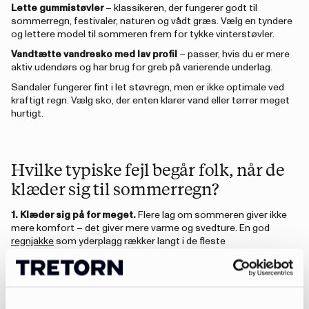
Lette gummistøvler
– klassikeren, der fungerer godt til
sommerregn, festivaler, naturen og vådt græs. Vælg en tyndere
og lettere model til sommeren frem for tykke vinterstøvler.
Vandtætte vandresko med lav profil
– passer, hvis du er mere
aktiv udendørs og har brug for greb på varierende underlag.
Sandaler fungerer fint i let støvregn, men er ikke optimale ved
kraftigt regn. Vælg sko, der enten klarer vand eller tørrer meget
hurtigt.
Hvilke typiske fejl begår folk, når de
klæder sig til sommerregn?
1. Klæder sig på for meget.
Flere lag om sommeren giver ikke
mere komfort – det giver mere varme og svedture. En god
regnjakke
som yderplagg rækker langt i de fleste
sommersituationer.
2. Glemmer at pakke regnplagg.
Sommerregn kan komme
hurtigt og uventet. En pakbar jakke fylder næsten ikke i tasken
og kan redde hele dagen – men den skal være med.