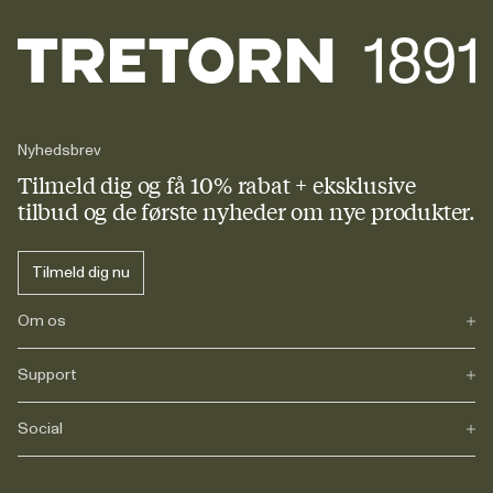
Nyhedsbrev
Tilmeld dig og få 10% rabat + eksklusive
tilbud og de første nyheder om nye produkter.
Tilmeld dig nu
Om os
Support
Vores historie
Journals
Karriere
Social
FAQs
Levering
Retur
Instagram