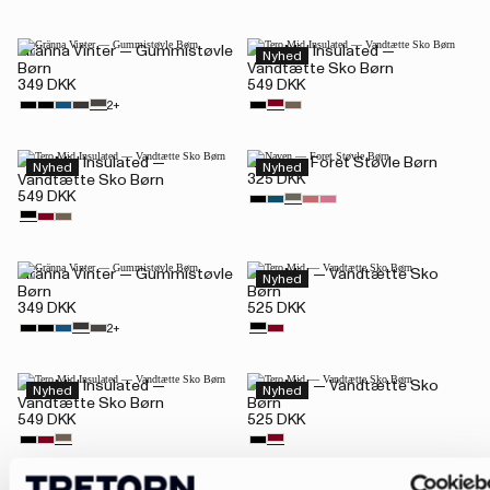
Gränna Vinter — Gummistøvle
Tero Mid Insulated —
Nyhed
Børn
Vandtætte Sko Børn
349 DKK
549 DKK
2+
Tero Mid Insulated —
Naven — Foret Støvle Børn
Nyhed
Nyhed
325 DKK
Vandtætte Sko Børn
549 DKK
Gränna Vinter — Gummistøvle
Tero Mid — Vandtætte Sko
Nyhed
Børn
Børn
349 DKK
525 DKK
2+
Tero Mid Insulated —
Tero Mid — Vandtætte Sko
Nyhed
Nyhed
Vandtætte Sko Børn
Børn
549 DKK
525 DKK