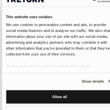
Aktiv Chelsea Winter — Foret
Aktiv Chelsea — Gummistøvle
Støvle Børn
Børn
425 DKK
425 DKK
This website uses cookies
We use cookies to personalise content and ads, to provide
Ven — Gummistøvle Børn
Gränna — Gummistøvle Børn
social media features and to analyse our traffic. We also sha
279 DKK
299 DKK
2+
information about your use of our site with our social media,
advertising and analytics partners who may combine it with
other information that you’ve provided to them or that they’ve
Naven — Foret Støvle Børn
Aktiv Chelsea Winter — Foret
Nyhed
325 DKK
Støvle Børn
collected from your use of their services.
425 DKK
To give users more control over their data and ad
personalisation, we have added a link to Google’s
Personalisation and Control page.
Viser 1-16 af 48 produkter
Show details
Learn more about Google’s Personalisation and Control
1
2
3
settings
here
Allow all