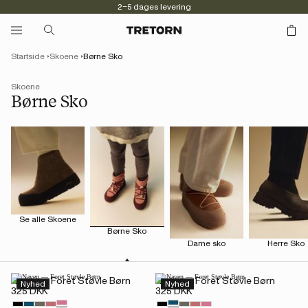
2–5 dages levering
Startside
Skoene
Børne Sko
Skoene
Børne Sko
Se alle Skoene
Børne Sko
Dame sko
Herre Sko
Naven — Foret Støvle Børn
Naven — Foret Støvle Børn
Nyhed
Nyhed
325 DKK
325 DKK