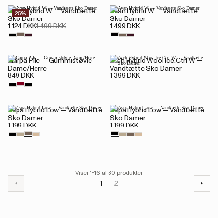
Avan Hybrid W — Vandtætte
Avan Hybrid W — Vandtætte
25%
Sko Damer
Sko Damer
1 124 DKK
1 499 DKK
1 499 DKK
Garpa Pile — Gummistøvle
Arch Hybrid Wool Ice.Ctrl W —
Dame/Herre
Vandtætte Sko Damer
849 DKK
1 399 DKK
Aspa Hybrid Low — Vandtætte
Aspa Hybrid Low — Vandtætte
Sko Damer
Sko Damer
1 199 DKK
1 199 DKK
Viser 1-16 af 30 produkter
1
2