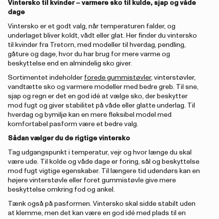
Vintersko til kvinder – varmere sko til kulde, sjap og våde
dage
Vintersko er et godt valg, når temperaturen falder, og
underlaget bliver koldt, vådt eller glat. Her finder du vintersko
til kvinder fra Tretorn, med modeller til hverdag, pendling,
gåture og dage, hvor du har brug for mere varme og
beskyttelse end en almindelig sko giver.
Sortimentet indeholder
forede gummistøvler
, vinterstøvler,
vandtætte sko og varmere modeller med bedre greb. Til sne,
sjap og regn er det en god idé at vælge sko, der beskytter
mod fugt og giver stabilitet på våde eller glatte underlag. Til
hverdag og bymiljø kan en mere fleksibel model med
komfortabel pasform være et bedre valg.
Sådan vælger du de rigtige vintersko
Tag udgangspunkt i temperatur, vejr og hvor længe du skal
være ude. Til kolde og våde dage er foring, sål og beskyttelse
mod fugt vigtige egenskaber. Til længere tid udendørs kan en
højere vinterstøvle eller foret gummistøvle give mere
beskyttelse omkring fod og ankel.
Tænk også på pasformen. Vintersko skal sidde stabilt uden
at klemme, men det kan være en god idé med plads til en