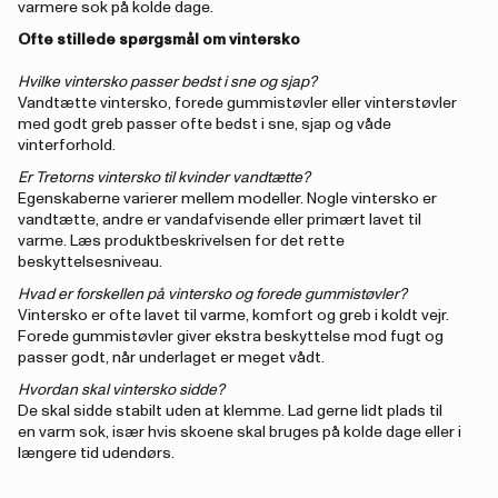
varmere sok på kolde dage.
Ofte stillede spørgsmål om vintersko
Hvilke vintersko passer bedst i sne og sjap?
Vandtætte vintersko, forede gummistøvler eller vinterstøvler
med godt greb passer ofte bedst i sne, sjap og våde
vinterforhold.
Er Tretorns vintersko til kvinder vandtætte?
Egenskaberne varierer mellem modeller. Nogle vintersko er
vandtætte, andre er vandafvisende eller primært lavet til
varme. Læs produktbeskrivelsen for det rette
beskyttelsesniveau.
Hvad er forskellen på vintersko og forede gummistøvler?
Vintersko er ofte lavet til varme, komfort og greb i koldt vejr.
Forede gummistøvler giver ekstra beskyttelse mod fugt og
passer godt, når underlaget er meget vådt.
Hvordan skal vintersko sidde?
De skal sidde stabilt uden at klemme. Lad gerne lidt plads til
en varm sok, især hvis skoene skal bruges på kolde dage eller i
længere tid udendørs.