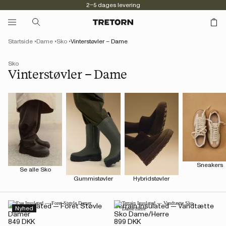
2–5 dages levering
Startside
Dame
Sko
Vinterstøvler – Dame
Sko
Vinterstøvler – Dame
Sneakers
Se alle Sko
Gummistøvler
Hybridstøvler
Eva Insulated — Foret Støvle
Terrain Insulated — Vandtætte
Nyhed
Damer
Sko Dame/Herre
849 DKK
899 DKK