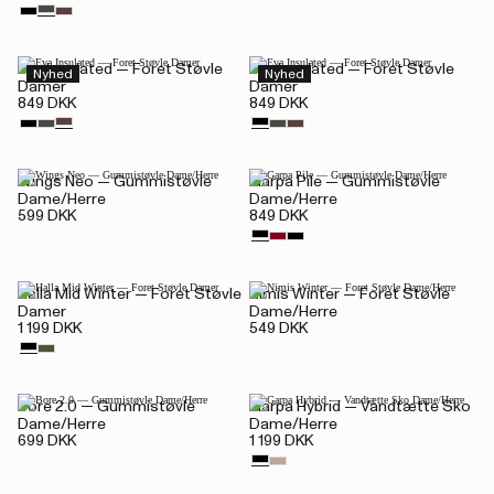
Eva Insulated — Foret Støvle
Eva Insulated — Foret Støvle
Nyhed
Nyhed
Damer
Damer
849 DKK
849 DKK
Wings Neo — Gummistøvle
Garpa Pile — Gummistøvle
Dame/Herre
Dame/Herre
599 DKK
849 DKK
Halla Mid Winter — Foret Støvle
Nimis Winter — Foret Støvle
Damer
Dame/Herre
1 199 DKK
549 DKK
Bore 2.0 — Gummistøvle
Garpa Hybrid — Vandtætte Sko
Dame/Herre
Dame/Herre
699 DKK
1 199 DKK