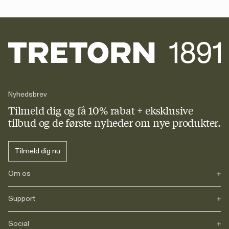
Nyhedsbrev
Tilmeld dig og få 10% rabat + eksklusive
tilbud og de første nyheder om nye produkter.
Tilmeld dig nu
Om os
Support
Vores historie
Journals
Karriere
Social
FAQs