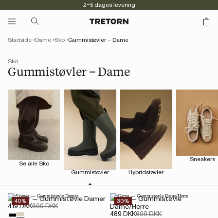
2–5 dages levering
Startside
Dame
Sko
Gummistøvler – Dame
Sko
Gummistøvler – Dame
Sneakers
Se alle Sko
Gummistøvler
Hybridstøvler
Skanör — Gummistøvle Damer
Garpa — Gummistøvle
40%
30%
419 DKK
699 DKK
Dame/Herre
489 DKK
699 DKK