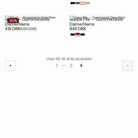
Håkull — Gummistøvle
Garpa Pile — Gummistøvle
30%
Dame/Herre
Dame/Herre
419 DKK
599 DKK
849 DKK
Viser 49-52 af 52 produkter
1
3
4