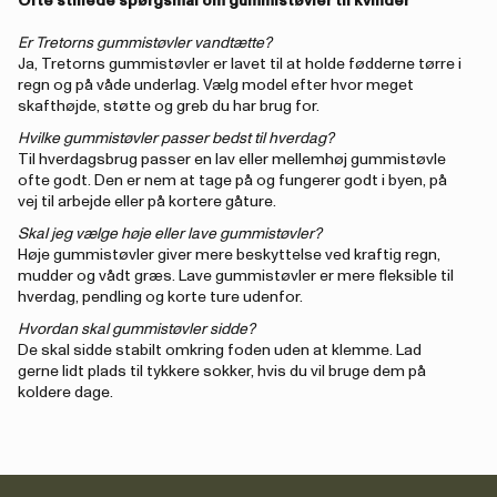
Ofte stillede spørgsmål om gummistøvler til kvinder
Er Tretorns gummistøvler vandtætte?
Ja, Tretorns gummistøvler er lavet til at holde fødderne tørre i
regn og på våde underlag. Vælg model efter hvor meget
skafthøjde, støtte og greb du har brug for.
Hvilke gummistøvler passer bedst til hverdag?
Til hverdagsbrug passer en lav eller mellemhøj gummistøvle
ofte godt. Den er nem at tage på og fungerer godt i byen, på
vej til arbejde eller på kortere gåture.
Skal jeg vælge høje eller lave gummistøvler?
Høje gummistøvler giver mere beskyttelse ved kraftig regn,
mudder og vådt græs. Lave gummistøvler er mere fleksible til
hverdag, pendling og korte ture udenfor.
Hvordan skal gummistøvler sidde?
De skal sidde stabilt omkring foden uden at klemme. Lad
gerne lidt plads til tykkere sokker, hvis du vil bruge dem på
koldere dage.