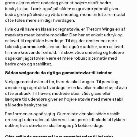
græs eller mudret underlag giver et højere skaft bedre
beskyttelse. Tænk også på sålen: en grovere ydersål giver
bedre greb på bløde og våde underlag, mens en lettere model
ofte føles mere smidig i hverdagen.
Hvis du vil have en klassisk regnstøvle, er
Tretorn Wings
en af
mærkets mest kendte modeller. Den har et enkelt udtryk og
er lavet til regnfulde hverdage. Til dig, der ønsker en mere
teknisk gummistøvle, findes der også modeller, som er lavet
til mere krævende forhold. Til skov, våde underlag og koldere
dage kan
jagtstøvler
være et mere robust alternativ med
bedre greb og stabilitet.
Sådan vælger du de rigtige gummistøvler til kvinder
Vælg gummistøvler efter, hvor de skal bruges. Til pendling,
ærinder og regnfulde hverdage er en lav eller mellemhøj støvle
ofte praktisk. Til haven, mudrede stier, vådt græs eller
længere tid udendørs giver en højere støvle med mere stabil
sål bedre beskyttelse.
Pasformen er også vigtig. Gummistøvler skal sidde stabilt
omkring foden uden at klemme. Lad gerne lidt plads til tykkere
sokker, hvis støvlerne skal bruges på koldere dage.