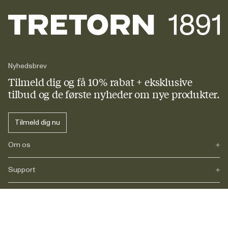
Nyhedsbrev
Tilmeld dig og få 10% rabat + eksklusive
tilbud og de første nyheder om nye produkter.
Tilmeld dig nu
Om os
Support
Vores historie
Journals
Karriere
Social
FAQs
Levering
Retur
Instagram