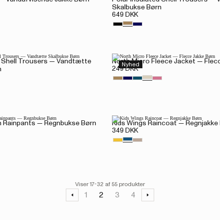
Skalbukse Børn
649 DKK
d Shell Trousers — Vandtætte
North Micro Fleece Jacket — Flec
Nyhed
249 DKK
n
h Rainpants — Regnbukse Børn
Kids Wings Raincoat — Regnjakke
349 DKK
Viser 17-32 af 55 produkter
1
2
3
4