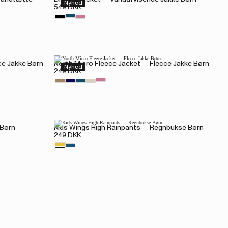
Nyhed
549 DKK
ce Jakke Børn
North Micro Fleece Jacket — Flecce Jakke Børn
Nyhed
249 DKK
 Børn
Kids Wings High Rainpants — Regnbukse Børn
249 DKK