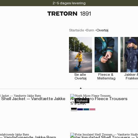
2–5 dages levering
Startside
Børn
Overtøj
Se alle 
Fleece & 
Jakker &
Overtøj
Mellemlag
Frakke
d Shell Jacket — Vandtætte Jakke
North Micro Fleece Trousers
Nyhed
179 DKK
 — Vandafvisende Jakke Børn
Polar Insulated Shell Trousers —