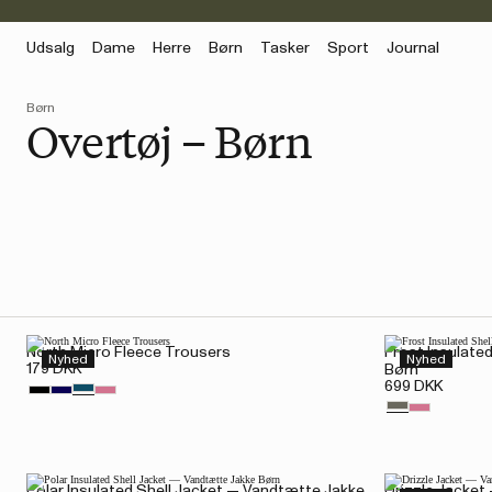
Udsalg
Dame
Herre
Børn
Tasker
Sport
Journal
Børn
Overtøj – Børn
North Micro Fleece Trousers
Frost Insulate
Nyhed
Nyhed
179 DKK
Børn
699 DKK
Polar Insulated Shell Jacket — Vandtætte Jakke
Drizzle Jacket