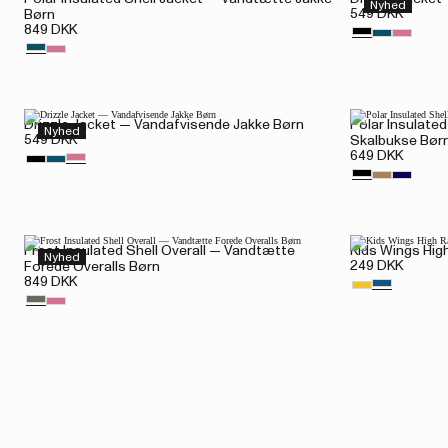
Nyhed
549 DKK
Børn
849 DKK
Drizzle Jacket — Vandafvisende Jakke Børn
Polar Insulate
Nyhed
549 DKK
Skalbukse Bør
649 DKK
Frost Insulated Shell Overall — Vandtætte
Kids Wings Hig
Nyhed
249 DKK
Forede Overalls Børn
849 DKK