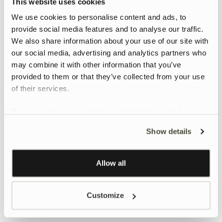
This website uses cookies
We use cookies to personalise content and ads, to
provide social media features and to analyse our traffic.
We also share information about your use of our site with
our social media, advertising and analytics partners who
may combine it with other information that you’ve
provided to them or that they’ve collected from your use
of their services.
To give users more control over their data and ad
personalisation, we have added a link to Google’s
Show details
Personalisation and Control page.
Learn more about Google’s Personalisation and
Control settings
here
Allow all
Customize